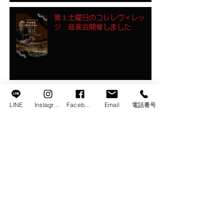
第１土曜日のコレレヴィレッ
ジ 音楽会開催しました
クリスマスの街をつくるワーク
LINE
Instagram
Facebook
Email
電話番号
ショップ
【7月のアルエット】 チャペル
＆ウェデイングレストラン
Baumで開催♣︎