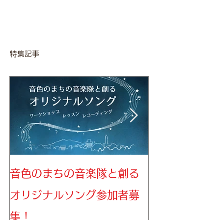
特集記事
音色のまちの音楽隊と創る
音色のまちの
オリジナルソング参加者募
募集！
集！