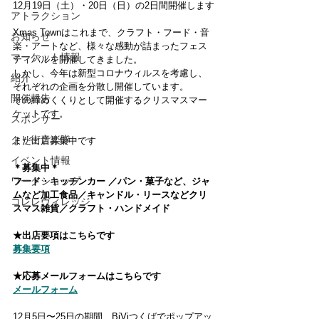
12月19日（土）・20日（日）の2日間開催します
アトラクション
Xmas Townはこれまで、クラフト・フード・音
お知らせ
楽・アートなど、様々な感動が詰まったフェス
マーケット情報
ティバルを開催してきました。
しかし、今年は新型コロナウィルスを考慮し、
紹介
それぞれの企画を分散し開催しています。
開催報告
その締めくくりとして開催するクリスマスマー
ケットです。
スポンサー
クリ街音楽隊
まだ出店募集中です
イベント情報
＊募集中＊
ワークショップ
フード・キッチンカー ／パン・菓子など、ジャ
ムなど加工食品／キャンドル・リースなどクリ
コレレヴィレッジ
スマス雑貨／クラフト・ハンドメイド
★出店要項はこちらです
募集要項
★応募メールフォームはこちらです
メールフォーム
12月5日〜25日の期間、BiViつくばでポップアッ