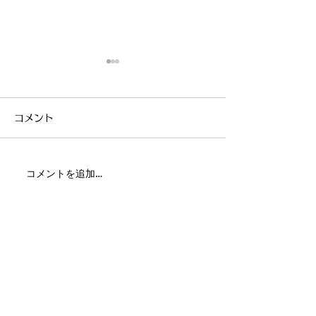
コメント
コメントを追加…
風車と湖畔のマーケット
第１土曜日のコ
2025開催
レッジ 音楽会
した