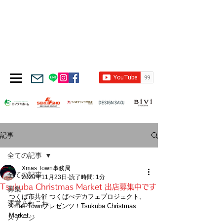
記事
全ての記事
Xmas Town事務局
全ての記事
2020年11月23日
読了時間: 1分
Tsukuba Christmas Market 出店募集中です
募集
つくば市共催 つくばぺデカフェプロジェクト、
運営あれこれ
Xmas Townプレゼンツ！Tsukuba Christmas 
Market
ステージ