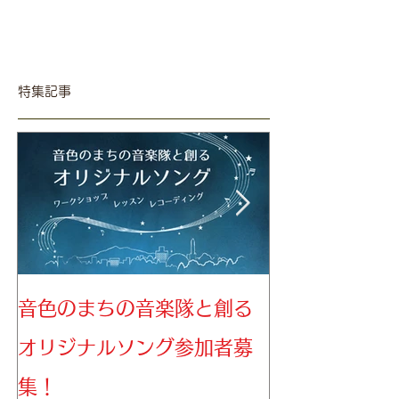
特集記事
音色のまちの音楽隊と創る
音色のまちの
オリジナルソング参加者募
募集！
集！