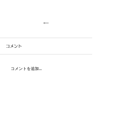
コメント
コメントを追加…
音色のまちの音楽隊参加
風車と湖畔のマ
者募集！
2025開催