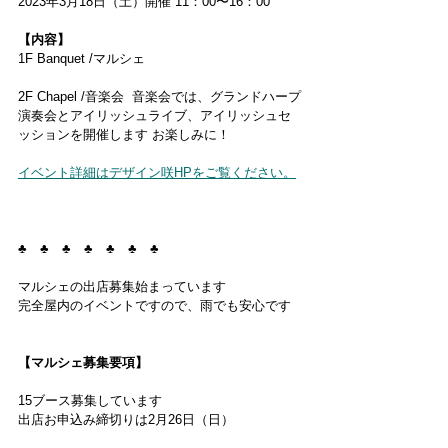
2023年3月18日（土）開催 11：00〜16：00 ​ 
【内容】
1F Banquet /マルシェ
2F Chapel /音楽会​  音楽会では、グランドハープ
演奏会とアイリッシュライブ、アイリッシュセ
ッションを開催します お楽しみに！
イベント詳細はデザイン咲HPをご覧ください。
​♣︎​　♣︎　♣︎​　♣︎​　♣︎　♣︎　♣︎
マルシェの出店募集始まっています
完全屋内のイベントですので、雨でも安心です ​
【マルシェ募集要項】
15ブース募集しています
出店お申込み締切りは2月26日（日）