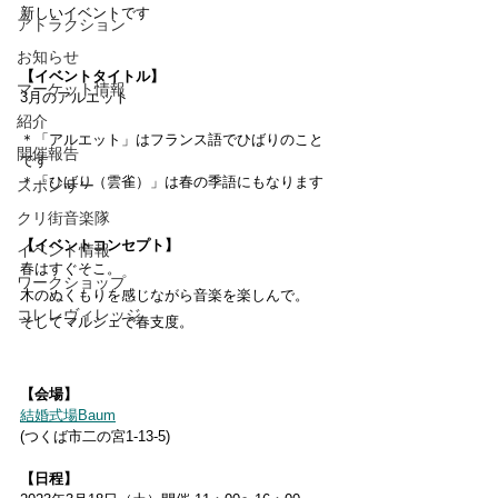
新しいイベントです
アトラクション
お知らせ
【イベントタイトル】
マーケット情報
3月のアルエット ​
紹介
＊「アルエット」はフランス語でひばりのこと
開催報告
です 
＊「ひばり（雲雀）」は春の季語にもなります
スポンサー
クリ街音楽隊
【イベントコンセプト】
イベント情報
春はすぐそこ。
ワークショップ
木のぬくもりを感じながら音楽を楽しんで。
コレレヴィレッジ
​そしてマルシェで春支度。
【会場】
結婚式場Baum
(つくば市二の宮1-13-5) ​ 
【日程】