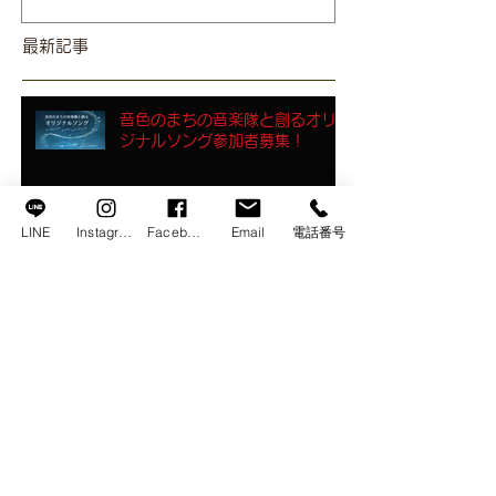
最新記事
音色のまちの音楽隊と創るオリ
ジナルソング参加者募集！
LINE
Instagram
Facebook
Email
電話番号
音色のまちの音楽隊参加者募
集！
風車と湖畔のマーケット2025開
催