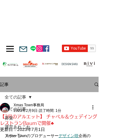
記事
全ての記事
Xmas Town事務局
全ての記事
2023年2月9日
読了時間: 1分
【3月のアルエット】 チャペル＆ウェデイング
募集
レストランBaumで開催♣︎
運営あれこれ
更新日：
2023年7月1日
ステージ
Xmas Townのプロデューサー
デザイン咲
企画の