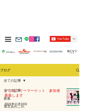
ブログ
全ての記事
全ての記事
クリ街フリーマーケット 参加者
募集します
募集
2021年11月10日
運営あれこれ