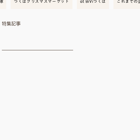
隊
つくばクリスマスマーケット
at BiViつくば
これまでの
特集記事