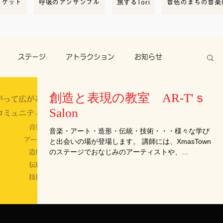
ーケット
呼吸のアンサンブル
旅するTori
音色のまちの音楽
ステージ
アトラクション
お知らせ
創造と表現の教室 AR-T'ｓ
催報告
スポンサー
クリ街音楽隊
Salon
音楽・アート・造形・伝統・技術・・・様々な学び
コレレヴィレッジ
と出会いの場が登場します。 講師には、XmasTown
のステージでおなじみのアーティストや、
XmasTownで出会った作家の皆様が登場！ ■AR-T's
Salonとは 芸術やアートの語源「ARS」、講師・指
導者の「TEACHE...