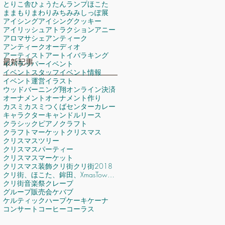
とりこ舎
ひょうたんランプ
ほこた
ままもり
まわりみち
みみしっぽ展
アイシング
アイシングクッキー
アイリッシュ
アトラクション
アニー
アロマサシェ
アンティーク
アンティークオーディオ
アーティスト
アート
イバラキング
最新記事
イバラッパー
イベント
イベントスタッフ
イベント情報
イベント運営
イラスト
ウッドバーニング翔
オンライン決済
オーナメント
オーナメント作り
カスミ
カスミつくばセンター
カレー
キャラクター
キャンドルリース
クラシックピアノ
クラフト
クラフトマーケット
クリスマス
クリスマスツリー
クリスマスパーティー
クリスマスマーケット
クリスマス装飾
クリ街
クリ街2018
クリ街、ほこた、鉾田、XmasTown、ステージ、アーティスト、ミュージックフェスティバル
クリ街音楽祭
クレープ
グループ販売会
ケバブ
ケルティックハープ
ケーキ
ケーナ
コンサート
コーヒー
コーラス