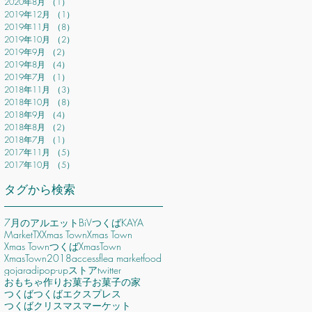
2020年8月
（1）
1件の記事
2019年12月
（1）
1件の記事
2019年11月
（8）
8件の記事
2019年10月
（2）
2件の記事
2019年9月
（2）
2件の記事
2019年8月
（4）
4件の記事
2019年7月
（1）
1件の記事
2018年11月
（3）
3件の記事
2018年10月
（8）
8件の記事
2018年9月
（4）
4件の記事
2018年8月
（2）
2件の記事
2018年7月
（1）
1件の記事
2017年11月
（5）
5件の記事
2017年10月
（5）
5件の記事
タグから検索
7月のアルエット
BiVつくば
KAYA
Market
TX
Xmas Town
Xmas Town
Xmas Townつくば
XmasTown
XmasTown2018
access
flea market
food
gojaradi
pop-upストア
twitter
おもちゃ作り
お菓子
お菓子の家
つくば
つくばエクスプレス
つくばクリスマスマーケット