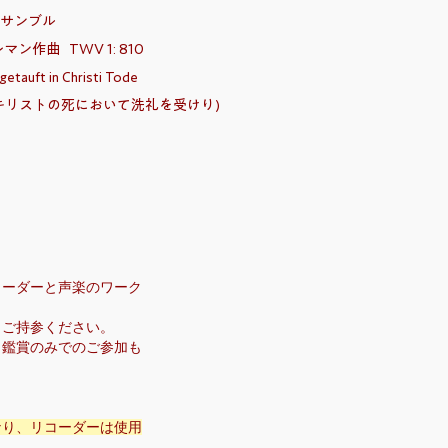
サンブル
マン作曲 TWV 1: 810
 getauft in Christi Tode
キリストの死において洗礼を受けり)
コーダーと声楽のワーク
日ご持参ください。
・鑑賞のみでのご参加も
なり、リコーダーは使用