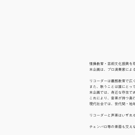
情操教育・芸術文化振興を
本企画は、プロ演奏家によ
リコーダーは義務教育で広
また、歌うことは誰にとっ
本企画では、身近な存在で
これにより、音楽が持つ奥
現代社会では、世代間・地
リコーダーと声楽はいずれ
チェンバロ等の楽器も交え