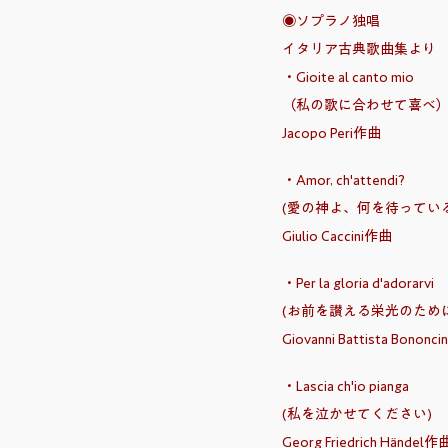
◉ソプラノ独唱
イタリア古典歌曲集より
・Gioite al canto mio
（私の歌に合わせて喜
Jacopo Peri作曲
・Amor, ch'attendi?
(愛の神よ、何を待ってい
Giulio Caccini作曲
・Per la gloria d'adorarvi
(お前を讃える栄光のた
Giovanni Battista Bononc
・Lascia ch'io pianga
(私を泣かせてください)
Georg Friedrich Händel作