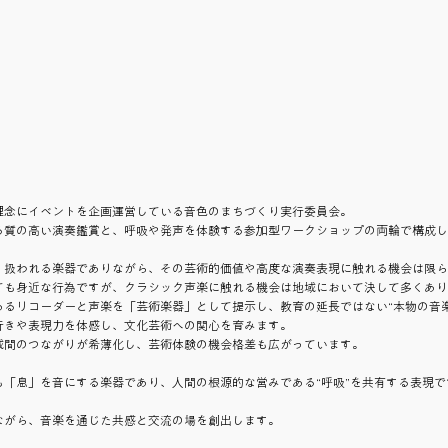
理念にイベントを企画運営している音色のまちづくり実行委員会。
る質の高い演奏鑑賞と、呼吸や発声を体験する参加型ワークショップの両輪で構成し
く扱われる楽器でありながら、その芸術的価値や高度な演奏表現に触れる機会は限ら
ても身近な行為ですが、クラシック声楽に触れる機会は地域において決して多くあり
あるリコーダーと声楽を「芸術楽器」として提示し、教育の延長ではない“本物の音
行きや表現力を体感し、文化芸術への関心を育みます。
域間のつながりが希薄化し、芸術体験の機会格差も広がっています。
も「息」を音にする楽器であり、人間の根源的な営みである“呼吸”を共有する表現で
ながら、音楽を通じた共感と交流の場を創出します。