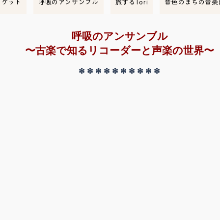
ーケット
呼吸のアンサンブル
旅するTori
音色のまちの音楽
呼吸のアンサンブル
​〜古楽で知るリコーダーと声楽の世界〜
❇︎ ❇︎ ❇︎ ❇︎ ❇︎ ❇︎ ❇︎ ❇︎ ❇︎ ❇︎