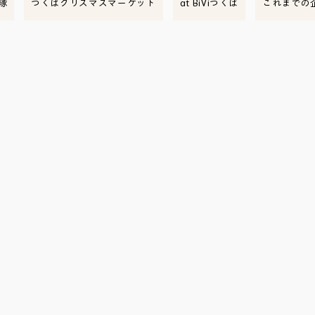
隊
つくばクリスマスマーケット
at BiViつくば
これまでの