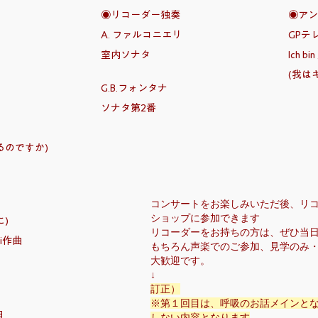
◉リコーダー独奏
◉アン
A. ファルコニエリ
GPテレ
室内ソナタ
Ich bin
べ）
(我は
G.B.フォンタナ
ソナタ第2番
るのですか)
コンサートをお楽しみいただ後、リ
ショップに参加できます
めに)
リコーダーをお持ちの方は、ぜひ当
ini作曲
もちろん声楽でのご参加、見学のみ
大歓迎です。
↓
訂正）
※第１回目は、呼吸のお話メインと
曲
しない内容となります