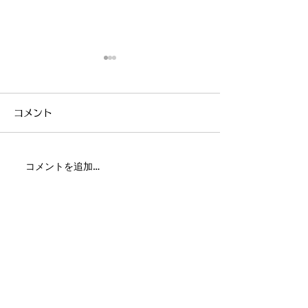
コメント
音楽隊を募集し
コメントを追加…
クリスマスの街をつくる
ワークショップ