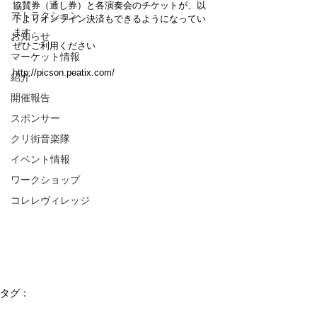
協賛券（通し券）と各演奏会のチケットが、以
アトラクション
下よりオンライン決済もできるようになってい
ます
お知らせ
ぜひご利用ください
マーケット情報
http://picson.peatix.com/
紹介
開催報告
スポンサー
クリ街音楽隊
イベント情報
ワークショップ
コレレヴィレッジ
タグ：
演奏会
チケット
トラディショナル
コンサート