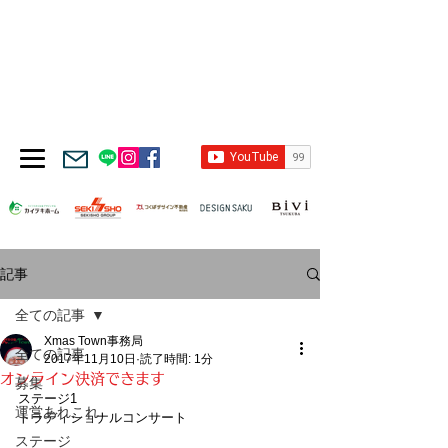
記事
全ての記事
Xmas Town事務局
全ての記事
2017年11月10日
読了時間: 1分
オンライン決済できます
募集
ステージ1
運営あれこれ
トラディショナルコンサート
ステージ