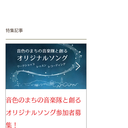
特集記事
音色のまちの音楽隊と創る
音色のまちの
オリジナルソング参加者募
募集！
集！