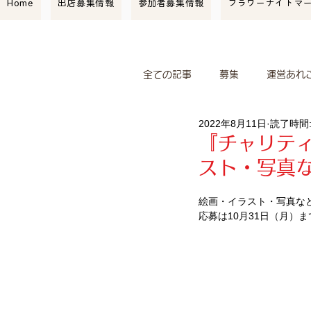
Home
出店募集情報
参加者募集情報
フラワーナイトマ
全ての記事
募集
運営あれ
2022年8月11日
読了時間:
マーケット情報
紹介
『チャリテ
スト・写真
ワークショップ
コレレヴ
絵画・イラスト・写真な
応募は10月31日（月）ま