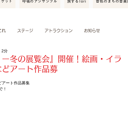
ーケット
呼吸のアンサンブル
旅するTori
音色のまちの音楽
これ
ステージ
アトラクション
お知らせ
 2分
開催報告
スポンサー
クリ街音楽隊
イベント情報
ィー冬の展覧会』開催！絵画・イラ
などアート作品募
ィレッジ
どアート作品募集
で！