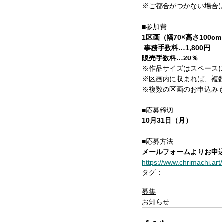
※ご都合がつかない場合
■参加費
1区画（幅70×高さ100cm
 事務手数料…1,800円
販売手数料…20％
※作品サイズはスペース
※区画内に収まれば、複
※複数の区画のお申込み
■応募締切
10月31日（月）
■応募方法
メールフォームよりお申
https://www.chrimachi.art/
タグ：
イベント情報
アート
チャ
募集
お知らせ