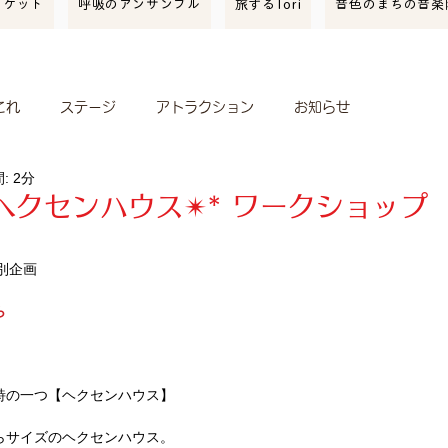
ーケット
呼吸のアンサンブル
旅するTori
音色のまちの音楽
これ
ステージ
アトラクション
お知らせ
: 2分
開催報告
スポンサー
クリ街音楽隊
イベント情報
なヘクセンハウス✴︎* ワークショップ
ィレッジ
特別企画
ら
詩の一つ【ヘクセンハウス】
らサイズのヘクセンハウス。