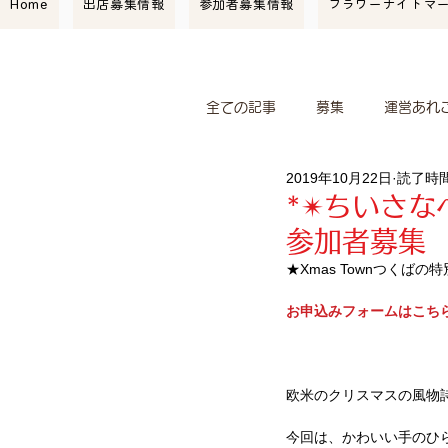
Home
出店募集情報
参加者募集情報
フラワーナイトマ
全ての記事
募集
運営あれ
2019年10月22日
読了時間
マーケット情報
紹介
*✴︎ちいさ
参加者募集
ワークショップ
コレレヴ
★Xmas Townつくばの
お申込みフォームはこち
欧米のクリスマスの風物
今回は、かわいい手のひ