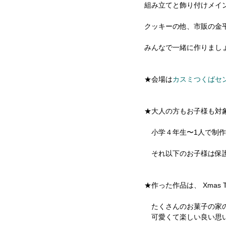
組み立てと飾り付けメイ
クッキーの他、市販の金
みんなで一緒に作りまし
★会場は
カスミつくばセ
★大人の方もお子様も対
　小学４年生〜1人で制
　それ以下のお子様は保
★作った作品は、 Xmas
　たくさんのお菓子の家
　可愛くて楽しい良い思い