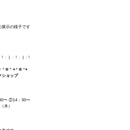
nでの展示の様子です
  !  :  |  :  !  :  |  : !
︎ * ❇︎ * ✴︎* ❇︎ *✴︎
クショップ
30〜 ②14：30〜
4（木）