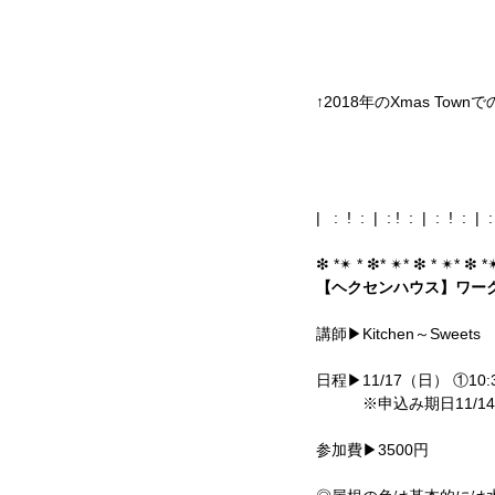
↑2018年のXmas Tow
|   :  !  :  |  : !  :  |  :  !  :  |  :
❇︎ *✴︎ * ❇︎* ✴︎* ❇︎ * ✴︎* ❇︎ *✴
【ヘクセンハウス】ワー
講師▶Kitchen～Sweets
日程▶11/17（日） ①10:
　　　※申込み期日11/1
参加費▶3500円