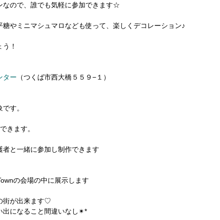
ンなので、誰でも気軽に参加できます☆
平糖やミニマシュマロなども使って、楽しくデコレーション♪
ょう！
ンター
（つくば市西大橋５５９−１）
象です。
作できます。
護者と一緒に参加し制作できます
 Townの会場の中に展示します
の街が出来ます♡
出になること間違いなし✴︎*