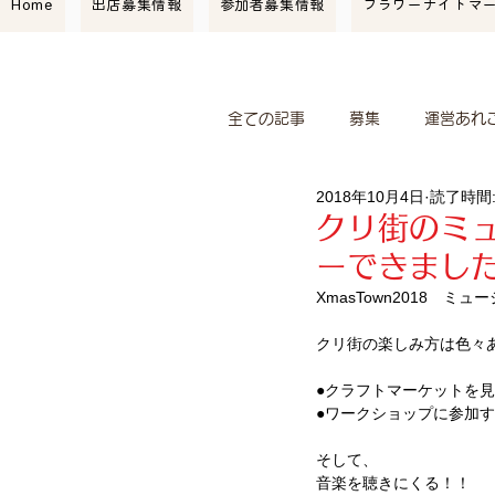
Home
出店募集情報
参加者募集情報
フラワーナイトマ
全ての記事
募集
運営あれ
2018年10月4日
読了時間:
マーケット情報
紹介
クリ街のミ
ーできまし
ワークショップ
コレレヴ
XmasTown2018　
クリ街の楽しみ方は色々
●クラフトマーケットを
●ワークショップに参加
そして、
音楽を聴きにくる！！