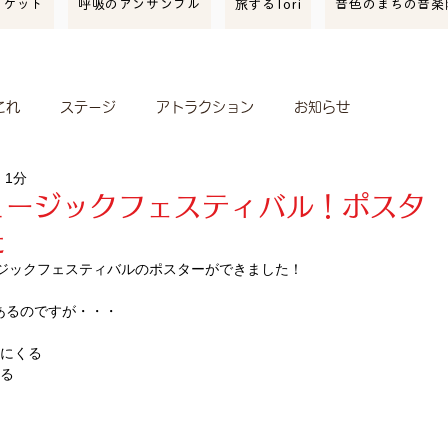
ーケット
呼吸のアンサンブル
旅するTori
音色のまちの音楽
これ
ステージ
アトラクション
お知らせ
 1分
開催報告
スポンサー
クリ街音楽隊
イベント情報
ュージックフェスティバル！ポスタ
た
ィレッジ
ミュージックフェスティバルのポスターができました！
あるのですが・・・
見にくる
する