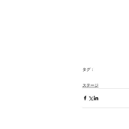
タグ：
クリ街
鉾田
ほこた
XmasT
津軽三味線
馬頭琴
ケーナ
ステージ